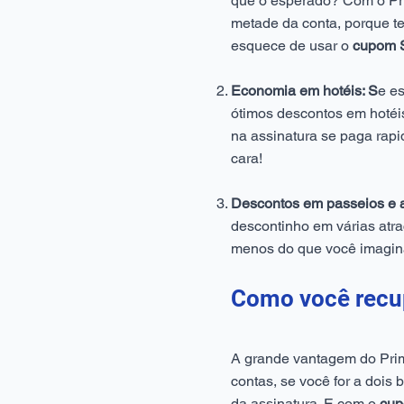
que o esperado? Com o Pri
metade da conta, porque 
esquece de usar o
cupom 
Economia em hotéis: S
e e
ótimos descontos em hoté
na assinatura se paga ra
cara!
Descontos em passeios e a
descontinho em várias atraç
menos do que você imagin
Como você recup
A grande vantagem do Prim
contas, se você for a dois 
da assinatura. E com o
cu