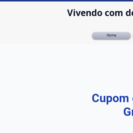
Vivendo com d
Home
Cupom 
G