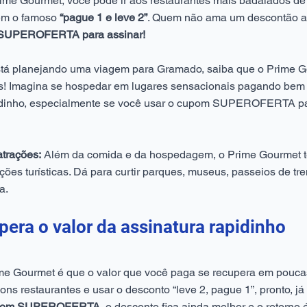
me Gourmet, você pode ir aos restaurantes mais badalados d
tem o famoso
“pague 1 e leve 2”
. Quem não ama um descontão a
SUPEROFERTA para assinar!
stá planejando uma viagem para Gramado, saiba que o Prime 
is! Imagina se hospedar em lugares sensacionais pagando bem
pidinho, especialmente se você usar o cupom SUPEROFERTA pa
trações:
Além da comida e da hospedagem, o Prime Gourmet t
ões turísticas. Dá para curtir parques, museus, passeios de tre
a.
era o valor da assinatura rapidinho
e Gourmet é que o valor que você paga se recupera em poucas
bons restaurantes e usar o desconto “leve 2, pague 1”, pronto, 
pom SUPEROFERTA,
o desconto fica ainda melhor e o retorno 