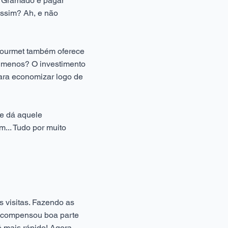
e Gramado e pagar
ssim? Ah, e não
Gourmet também oferece
 menos? O investimento
ra economizar logo de
e dá aquele
m... Tudo por muito
 visitas. Fazendo as
já compensou boa parte
é mais rápido! Agora,